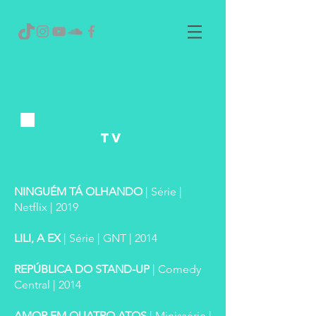
TV
NINGUÉM TÁ OLHANDO
| Série |
Netflix | 2019
LILI, A EX
| Série | GNT | 2014
REPÚBLICA DO STAND-UP
| Comedy
Central
| 2014
AMOR EM QUATRO ATOS
| Minissérie |