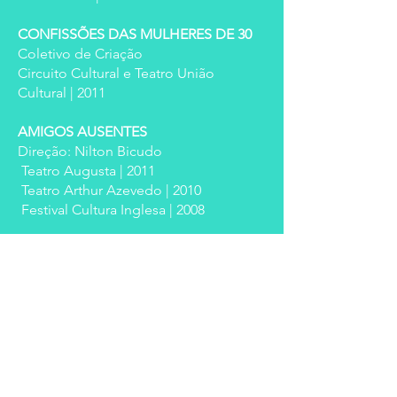
CONFISSÕES DAS MULHERES DE 30
Coletivo de Criação
Circuito Cultural e Teatro União
Cultural | 2011
AMIGOS AUSENTES
Direção: Nilton Bicudo
Teatro Augusta | 2011
Teatro Arthur Azevedo | 2010
Festival Cultura Inglesa | 2008
PELOS COTOVELOS
Direção: Marcelo Mansfield
Teatro Fábrica | 2006